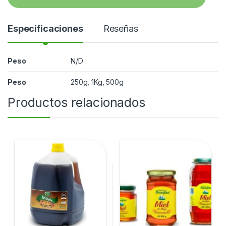
d
a
d
Especificaciones
Reseñas
Peso
N/D
Peso
250g, 1Kg, 500g
Productos relacionados