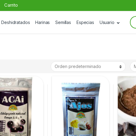
Carrito
Se
Deshidratados
Harinas
Semillas
Especias
Usuario
for