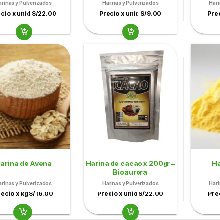
arinas y Pulverizados
Harinas y Pulverizados
Hari
cio x unid S/22.00
Precio x unid S/9.00
Prec
arina de Avena
Harina de cacao x 200gr –
Ha
Bioaurora
arinas y Pulverizados
Harinas y Pulverizados
Hari
recio x kg S/16.00
Precio x unid S/22.00
Pre