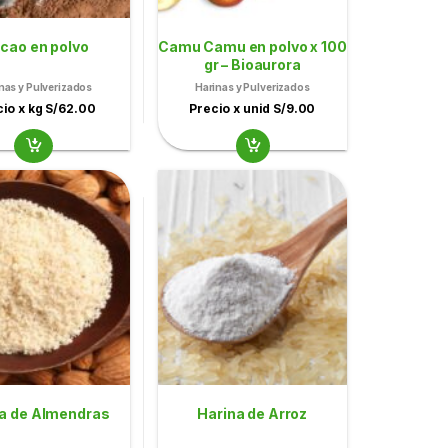
cao en polvo
Camu Camu en polvo x 100
gr – Bioaurora
nas y Pulverizados
Harinas y Pulverizados
io x kg S/62.00
Precio x unid S/9.00
a de Almendras
Harina de Arroz