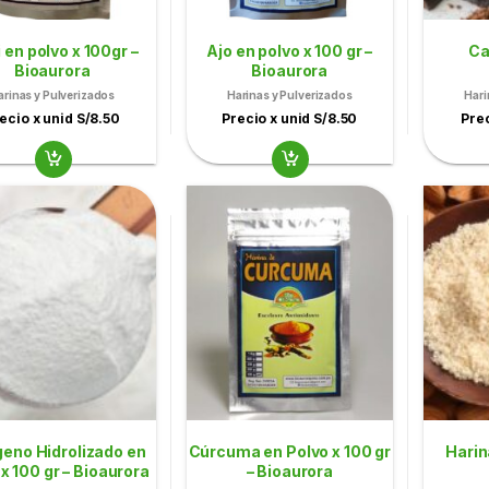
 en polvo x 100gr –
Ajo en polvo x 100 gr –
Ca
Bioaurora
Bioaurora
arinas y Pulverizados
Harinas y Pulverizados
Hari
ecio x unid S/8.50
Precio x unid S/8.50
Prec
eno Hidrolizado en
Cúrcuma en Polvo x 100 gr
Harin
x 100 gr – Bioaurora
– Bioaurora