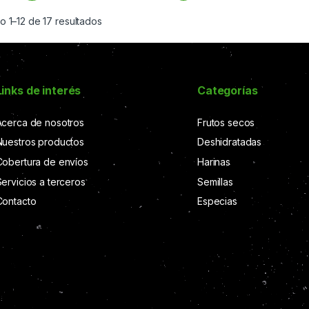
 1–12 de 17 resultados
Links de interés
Categorías
Acerca de nosotros
Frutos secos
Nuestros productos
Deshidratadas
Cobertura de envíos
Harinas
Servicios a terceros
Semillas
Contacto
Especias