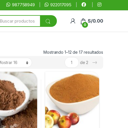
987758949
922017095
arch
S/
0.00
:
0
Mostrando 1–12 de 17 resultados
→
de 2