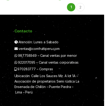
1
2
Contacto
Atención: Lunes a Sabado
ventas@comfruttiperu.com
987758949 – Canal ventas por menor
922017095 – Canal ventas corporativas
970283777 – Compras
Ubicación: Calle Los Sauces Mz. A lot 1A –
Asociación de propietarios Semi rústica La
Ensenada de Chillón – Puente Piedra –
Lima – Perú