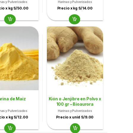
nas y Pulverizados
Harinas y Pulverizados
io x kg S/50.00
Precio x kg S/14.00
rina de Maiz
Kión o Jenjibre en Polvo x
100 gr – Bioaurora
nas y Pulverizados
Harinas y Pulverizados
cio x kg S/12.00
Precio x unid S/9.00