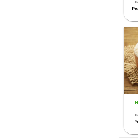
H
Pre
H
H
P