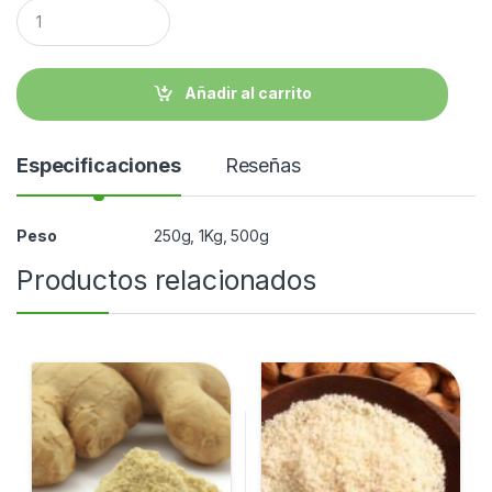
C
a
n
t
i
Añadir al carrito
d
a
d
Especificaciones
Reseñas
Peso
250g, 1Kg, 500g
Productos relacionados