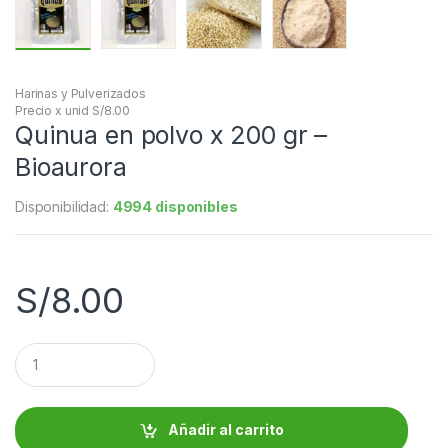
Harinas y Pulverizados
Precio x unid S/8.00
Quinua en polvo x 200 gr –
Bioaurora
Disponibilidad:
4994 disponibles
S/
8.00
C
a
n
t
i
Añadir al carrito
d