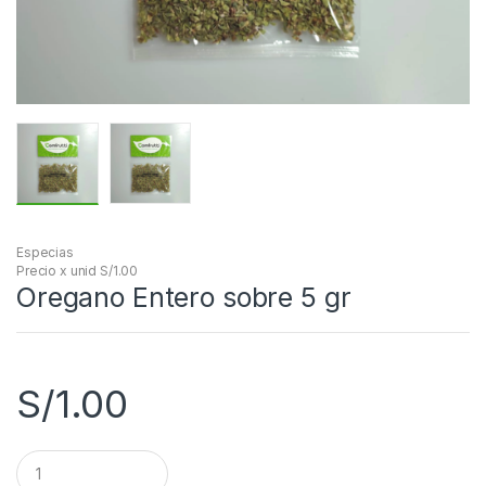
Especias
Precio x unid S/1.00
Oregano Entero sobre 5 gr
S/
1.00
C
a