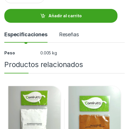
n
t
i
Añadir al carrito
d
a
d
Especificaciones
Reseñas
Peso
0.005 kg
Productos relacionados