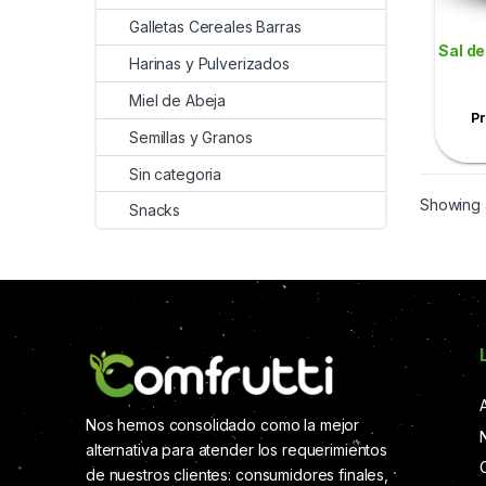
Galletas Cereales Barras
Sal de
Harinas y Pulverizados
Miel de Abeja
Pr
Semillas y Granos
Sin categoria
Showing a
Snacks
Nos hemos consolidado como la mejor
alternativa para atender los requerimientos
de nuestros clientes: consumidores finales,