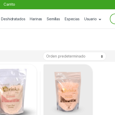
Carrito
Se
Deshidratados
Harinas
Semillas
Especias
Usuario
for