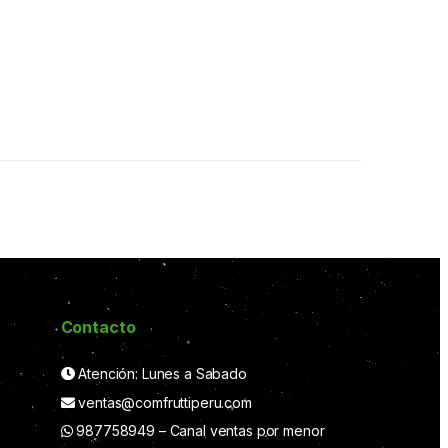
Contacto
Atención: Lunes a Sabado
ventas@comfruttiperu.com
987758949 – Canal ventas por menor