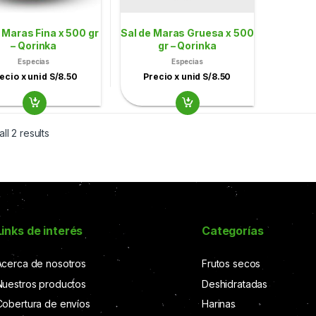
 Maras Fina x 500 gr
Sal de Maras Gruesa x 500
– Qorinka
gr – Qorinka
Especias
Especias
ecio x unid S/8.50
Precio x unid S/8.50
ll 2 results
Links de interés
Categorías
Acerca de nosotros
Frutos secos
Nuestros productos
Deshidratadas
Cobertura de envíos
Harinas