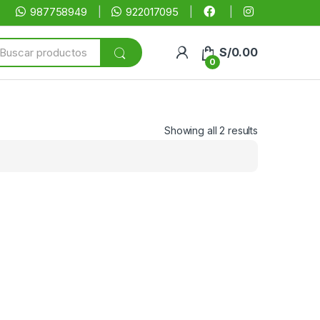
987758949
922017095
arch
S/
0.00
:
0
Showing all 2 results