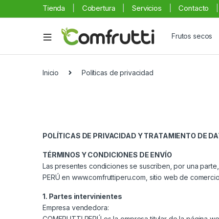
Tienda
Cobertura
Servicios
Contacto
Frutos secos
Inicio
Políticas de privacidad
POLÍTICAS DE PRIVACIDAD Y TRATAMIENTO DE 
TÉRMINOS Y CONDICIONES DE ENVÍO
Las presentes condiciones se suscriben, por una part
PERÚ en www.comfruttiperu.com, sitio web de comercio 
1. Partes intervinientes
Empresa vendedora:
COMFRUTTI PERÚ es la empresa titular de la página w