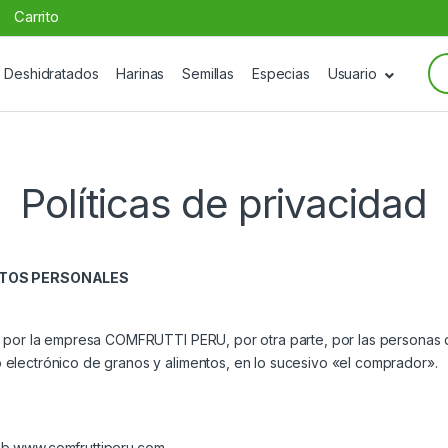
Carrito
Se
Deshidratados
Harinas
Semillas
Especias
Usuario
for
Políticas de privacidad
DATOS PERSONALES
e, por la empresa COMFRUTTI PERU, por otra parte, por las persona
electrónico de granos y alimentos, en lo sucesivo «el comprador».
eb www.comfruttiperu.com