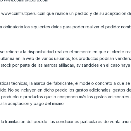
eb www.comfruttiperu.com que realice un pedido y dé su aceptación 
rma obligatoria los siguientes datos para poder realizar el pedido: nom
se refiere a la disponibilidad real en el momento en que el cliente re
ultánea en la web de varios usuarios, los productos podrían venderse
stock por parte de las marcas afiliadas, avisándoles en el caso haya 
icas técnicas, la marca del fabricante, el modelo concreto a que se re
uido. No se incluyen en dicho precio los gastos adicionales: gastos 
del producto o productos que lo componen más los gastos adicionales 
a la aceptación y pago del mismo.
a tramitación del pedido, las condiciones particulares de venta anu