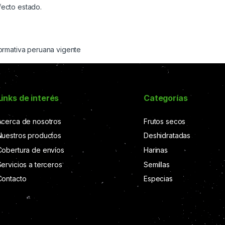
ecto estado.
ormativa peruana vigente
Links de interés
Categorías
Acerca de nosotros
Frutos secos
Nuestros productos
Deshidratadas
Cobertura de envíos
Harinas
Servicios a terceros
Semillas
Contacto
Especias