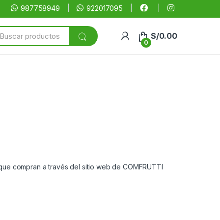
987758949
922017095
arch
S/
0.00
:
0
s que compran a través del sitio web de COMFRUTTI