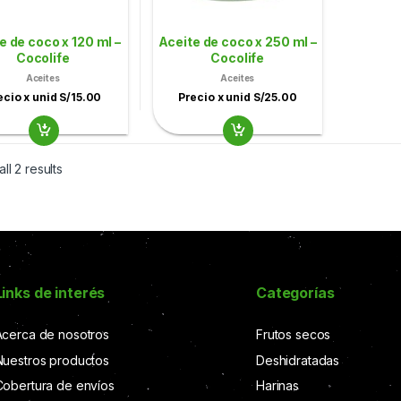
e de coco x 120 ml –
Aceite de coco x 250 ml –
Cocolife
Cocolife
Aceites
Aceites
ecio x unid S/15.00
Precio x unid S/25.00
ll 2 results
Links de interés
Categorías
Acerca de nosotros
Frutos secos
Nuestros productos
Deshidratadas
Cobertura de envíos
Harinas