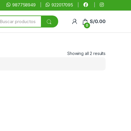
987758949
922017095
arch
S/
0.00
:
0
Showing all 2 results