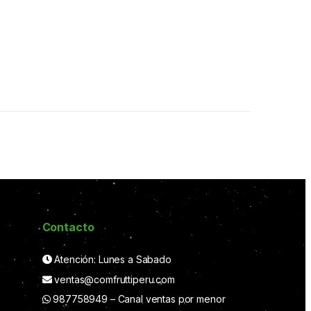
Contacto
Atención: Lunes a Sabado
ventas@comfruttiperu.com
987758949 – Canal ventas por menor