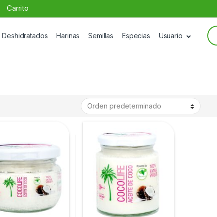
Carrito
Se
Deshidratados
Harinas
Semillas
Especias
Usuario
for