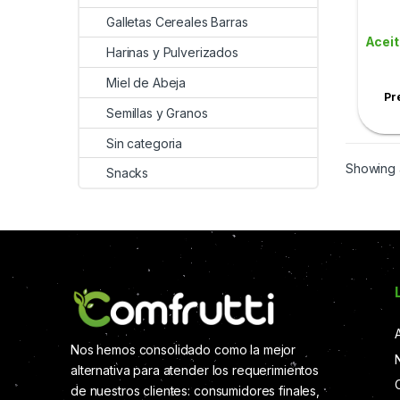
Galletas Cereales Barras
Aceit
Harinas y Pulverizados
Miel de Abeja
Pr
Semillas y Granos
Sin categoria
Showing a
Snacks
Nos hemos consolidado como la mejor
alternativa para atender los requerimientos
de nuestros clientes: consumidores finales,